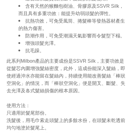
含有天然的猴麵包樹油、骨膠原及SSVR Silk，
而且具有多重功效：能提升幼弱頭髮的彈性。
抗熱功效，可免受風筒、捲髮棒等發熱器材產生
的熱力傷害。
防潮作用，可免受潮濕天氣影響而令髮型下榻。
增強頭髮光澤。
抗毛躁。
此系列Milbon產品的主要成份是SSVR Silk，主要功效是
從髮芯內圍增強髮絲密度，此外，這成份能深入髮絲，即
使經過沖水亦能留在髮絲內，持續使用能改善髮絲「棒狀
空洞化」的情況，而「棒狀空洞化」便是開叉、斷髮、失
去光澤及各式髮絲損傷的根本原因。
使用方法：
只適用於髮尾部份。
洗髮後，用毛巾索走頭髮上的多餘水份，在頭髮未乾透前
均匀地塗於髮尾上。