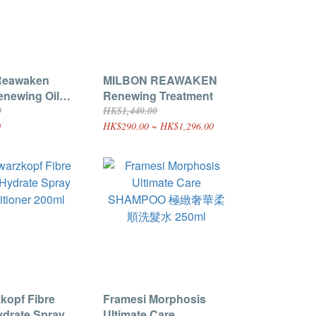
Reawaken
MILBON REAWAKEN
enewing Oil
Renewing Treatment
o 150g
0
HK$1,440.00
0
HK$290.00 ~ HK$1,296.00
kopf Fibre
Framesi Morphosis
ydrate Spray
Ultimate Care