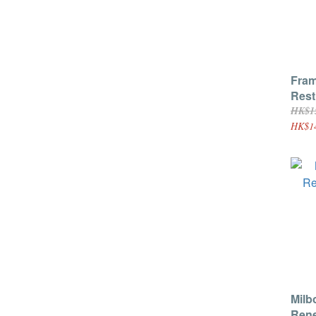
Fram
Rest
組免沖
HK$1
HK$1
Milb
Ren