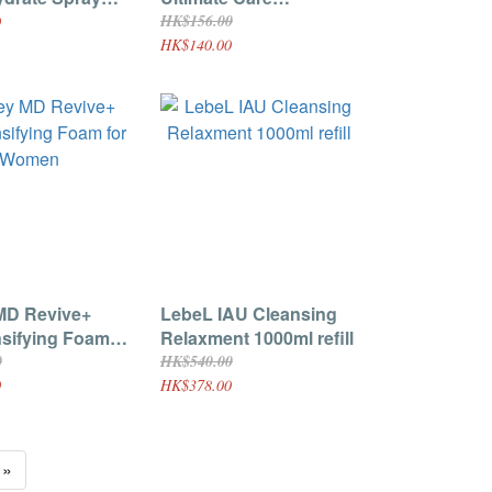
oner 200ml
SHAMPOO 極緻奢華柔
HK$156.00
0
順洗髮水 250ml
HK$140.00
MD Revive+
LebeL IAU Cleansing
nsifying Foam
Relaxment 1000ml refill
men
0
HK$540.00
0
HK$378.00
»