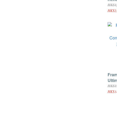
HK$1,
HK$23
Fram
Ulti
Con
HK$1
順護髮
HK$1