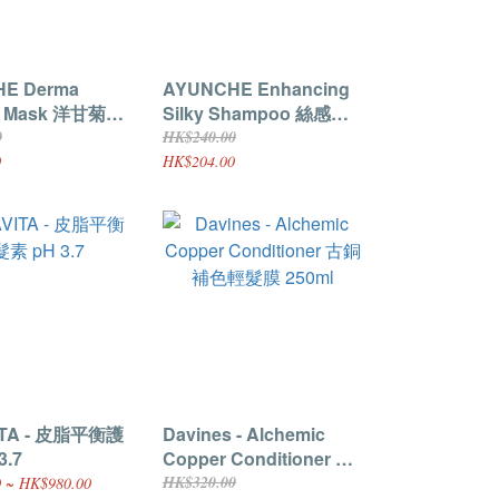
E Derma
AYUNCHE Enhancing
g Mask 洋甘菊舒
Silky Shampoo 絲感亮
00g
色洗髮水 200ml
0
HK$240.00
0
HK$204.00
ITA - 皮脂平衡護
Davines - Alchemic
3.7
Copper Conditioner 古
銅補色輕髮膜 250ml
HK$320.00
 ~ HK$980.00