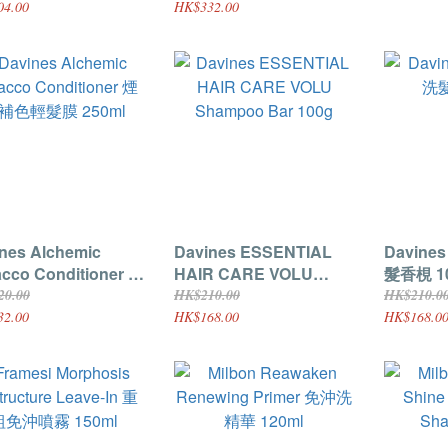
04.00
HK$332.00
nes Alchemic
Davines ESSENTIAL
Davine
cco Conditioner 煙
HAIR CARE VOLU
髮香梘 1
色輕髮膜 250ml
Shampoo Bar 100g
20.00
HK$210.00
HK$210.0
32.00
HK$168.00
HK$168.0