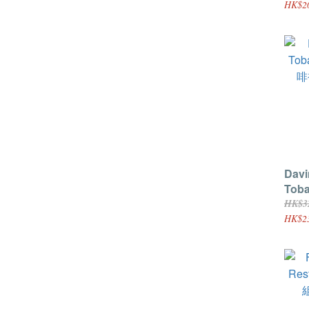
HK$2
Davi
Toba
啡補
HK$3
HK$2