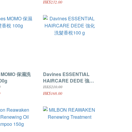
HK$232.00
s MOMO 保濕洗
Davines ESSENTIAL
00g
HAIRCARE DEDE 強化
洗髮香梘100 g
0
HK$210.00
0
HK$168.00