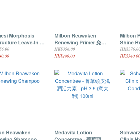
esi Morphosis
Milbon Reawaken
Milbon 
ructure Leave-In 重
Renewing Primer 免沖
Shine R
噴霧 150ml
洗精華 120ml
Shampo
56.00
HK$356.00
HK$376.0
40.00
HK$290.00
HK$340.0
on Reawaken
Medavita Lotion
Schwarz
ewing Shampoo
Concentree - 菁華頭皮
Clinix H