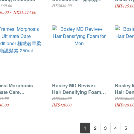
滋潤活力素 - pH 3.5 (意
Conditi
360.00
HK$680.00
HK$125.0
大利) 100ml
0.00 ~ HK$1,224.00
esi Morphosis
Bosley MD Revive+
Bosley 
mate Care
Hair Densifying Foam
Hair De
ditioner 極緻奢華柔
for Men
for Wo
56.00
HK$560.00
HK$560.0
素 250ml
40.00
HK$420.00
HK$420.0
1
2
3
4
5