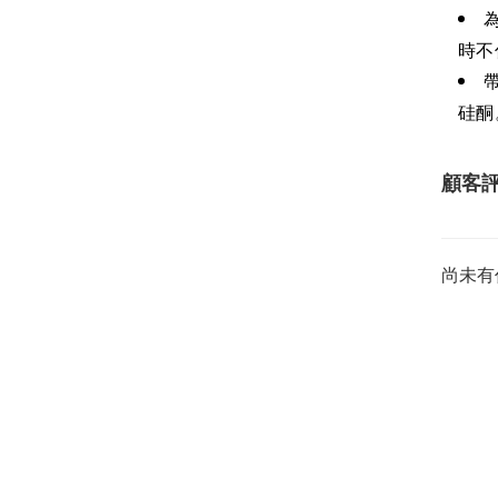
時不
硅酮
顧客
尚未有