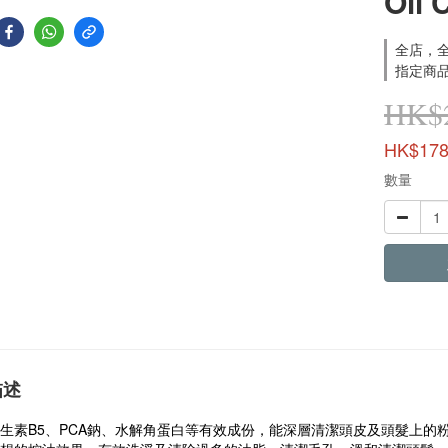
Oil 
全店，全單
指定商品
HK$2
HK$178
數量
描述
含維生素B5、PCA鈉、水解角蛋白等有效成份，能深層清潔頭皮及頭髮上