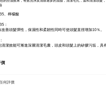
有理想的控油效果，有效洗淨及清除過多的油脂，清潔毛孔，溫和清潔頭髮
份
B5、檸檬酸
B5：
有效改善頭髮彈性，保濕性和柔韌性同時可使頭髮直徑增加10％。
：
然的清潔效能可漸進深層清潔毛囊，頭皮和頭髮上的矽膠污垢，具
評價
任何評價