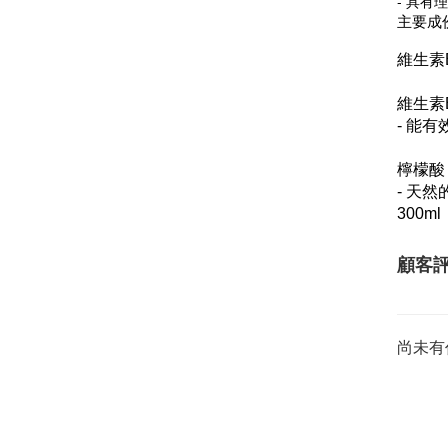
- 具
主要成
維生素
維生素
- 能
檸檬酸
- 天
300ml
顧客
尚未有