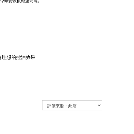
，令頭髮恢復輕盈亮麗。
有理想的控油效果