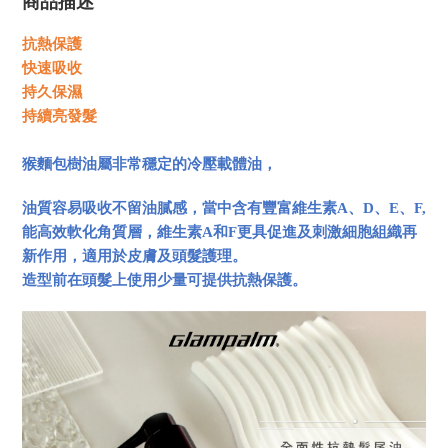
商品描述
抗熱保護
快速吸收
持久保濕
持續亮發髮
猴麵包樹油屬非常穩定的冷壓載體油，
油質容易吸收不留油膩感，當中含有豐富維生素A、D、E、F,
能高效軟化角質層，維生素A和F更具促進及刺激細胞組織再
新作用，適用於皮膚及頭髮護理。
造型前在頭髮上使用少量可提供抗熱保護。