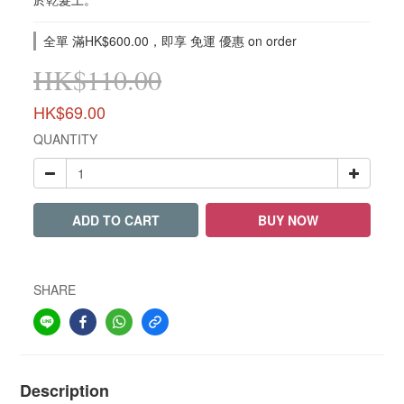
全單 滿HK$600.00，即享 免運 優惠 on order
HK$110.00
HK$69.00
QUANTITY
ADD TO CART
BUY NOW
SHARE
Description