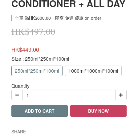
CONDITIONER + ALL DAY
全單 滿HK$600.00，即享 免運 優惠 on order
HK$497.00
HK$449.00
Size
: 250ml*250ml*100ml
250ml*250ml*100ml
1000ml*1000ml*100ml
Quantity
ADD TO CART
BUY NOW
SHARE