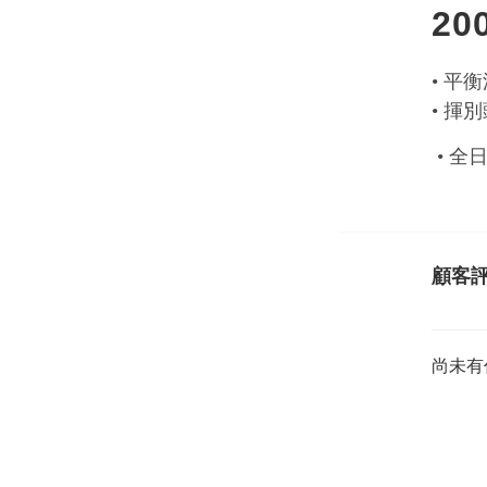
20
• 平
• 揮
• 
顧客
尚未有