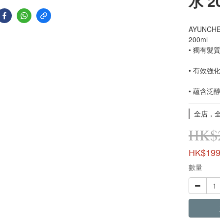
水 2
AYUNCHE
200ml
• 獨有髮質
• 有效
• 蘊含
全店，全單
HK$2
HK$199
數量